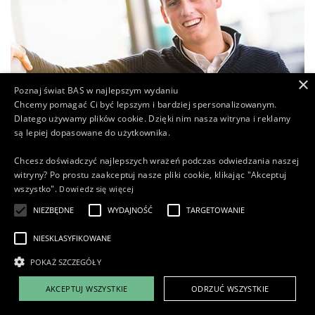
×
Poznaj świat BAS w najlepszym wydaniu
Chcemy pomagać Ci być lepszym i bardziej spersonalizowanym.
Dlatego używamy plików cookie. Dzięki nim nasza witryna i reklamy
są lepiej dopasowane do użytkownika.
Chcesz doświadczyć najlepszych wrażeń podczas odwiedzania naszej
witryny? Po prostu zaakceptuj nasze pliki cookie, klikając "Akceptuj
Dowiedz się więcej
wszystko".
" Codziennie widzę piękne
NIEZBĘDNE
WYDAJNOŚĆ
TARGETOWANIE
pojazdy przejeżdżające w
NIESKLASYFIKOWANE
Veghel, które są
POKAŻ SZCZEGÓŁY
sprzedawane na całym
AKCEPTUJ WSZYSTKIE
ODRZUĆ WSZYSTKIE
świecie "