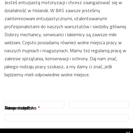
Jesteś entuzjastą motoryzacji i chcesz zaangażować się w
działalność w Holandii. W BAS zawsze jesteśmy
zainteresowani entuzjastycznymi, utalentowanymi
profesjonalistami do naszych warsztatów i siedziby głównej.
Dobrzy mechanicy, serwisanci i lakiernicy są zawsze mile
widziani. Często posiadamy również wolne miejsca pracy w
naszych myjniach i magazynach. Mamy też regularną pracę w
zakresie sprzątania, konserwacji i ochrony. Daj nam znać,
jakiego rodzaju pracy szukasz, a my damy ci znać, jeśli
będziemy mieli odpowiednie wolne miejsce.
Twoje imię
Twoje nazwisko
Adres e-mail
Numer telefonu