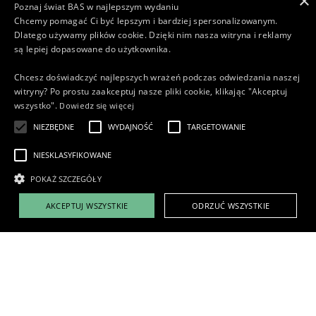
×
Poznaj świat BAS w najlepszym wydaniu
Chcemy pomagać Ci być lepszym i bardziej spersonalizowanym.
Dlatego używamy plików cookie. Dzięki nim nasza witryna i reklamy
są lepiej dopasowane do użytkownika.
Chcesz doświadczyć najlepszych wrażeń podczas odwiedzania naszej
witryny? Po prostu zaakceptuj nasze pliki cookie, klikając "Akceptuj
Dowiedz się więcej
wszystko".
NIEZBĘDNE
WYDAJNOŚĆ
TARGETOWANIE
NIESKLASYFIKOWANE
Jaka jest Twoja motywacja do pracy w BAS?
POKAŻ SZCZEGÓŁY
AKCEPTUJ WSZYSTKIE
ODRZUĆ WSZYSTKIE
polityka prywatności
Oświadczam, że się zgadzam
od BAS
Wyślij aplikację