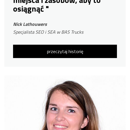
miejsca i zasobów, aby to
osiągnąć "
Nick Lathouwers
Specjalista SEO i SEA w BAS Trucks
przeczytaj historię