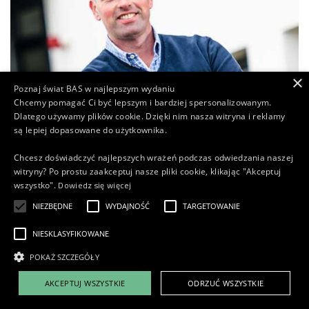
×
Poznaj świat BAS w najlepszym wydaniu
Chcemy pomagać Ci być lepszym i bardziej spersonalizowanym.
Dlatego używamy plików cookie. Dzięki nim nasza witryna i reklamy
są lepiej dopasowane do użytkownika.
Chcesz doświadczyć najlepszych wrażeń podczas odwiedzania naszej
witryny? Po prostu zaakceptuj nasze pliki cookie, klikając "Akceptuj
Dowiedz się więcej
wszystko".
" Co tydzień jeżdżę za granicę,
NIEZBĘDNE
WYDAJNOŚĆ
TARGETOWANIE
aby kupić ciężarówki, lekkie
pojazdy dostawcze i sprzęt
NIESKLASYFIKOWANE
budowlany "
POKAŻ SZCZEGÓŁY
AKCEPTUJ WSZYSTKIE
ODRZUĆ WSZYSTKIE
Koen Uiterwijk