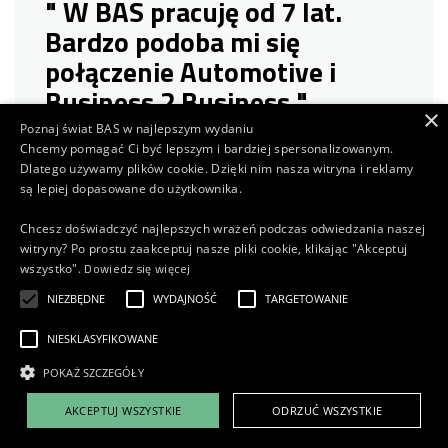
" W BAS pracuję od 7 lat.
Bardzo podoba mi się
połączenie Automotive i
Business 2 Business "
×
Poznaj świat BAS w najlepszym wydaniu
Chcemy pomagać Ci być lepszym i bardziej spersonalizowanym.
Diederik Boon van Ostade
Dlatego używamy plików cookie. Dzięki nim nasza witryna i reklamy
Zakupy w BAS Trucks
są lepiej dopasowane do użytkownika.
Chcesz doświadczyć najlepszych wrażeń podczas odwiedzania naszej
przeczytaj historię
witryny? Po prostu zaakceptuj nasze pliki cookie, klikając "Akceptuj
Dowiedz się więcej
wszystko".
NIEZBĘDNE
WYDAJNOŚĆ
TARGETOWANIE
NIESKLASYFIKOWANE
POKAŻ SZCZEGÓŁY
AKCEPTUJ WSZYSTKIE
ODRZUĆ WSZYSTKIE